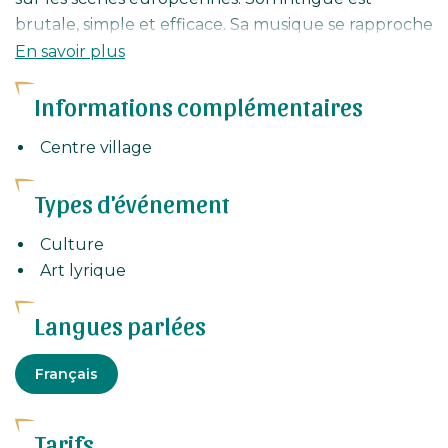
brutale, simple et efficace. Sa musique se rapproche
souvent de la chanson populaire du sud de l'Italie.
En savoir plus
Informations complémentaires
Centre village
Types d'événement
Culture
Art lyrique
Langues parlées
Français
Tarifs