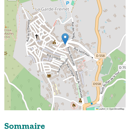
Leaflet
|
©
OpenStreetMap
Sommaire