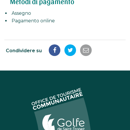
Metodi di pagamento
Assegno
Pagamento online
Condividere su
Condividi
Condividi
Condividi
su
su
tramite
Facebook
Twitter
e-
mail