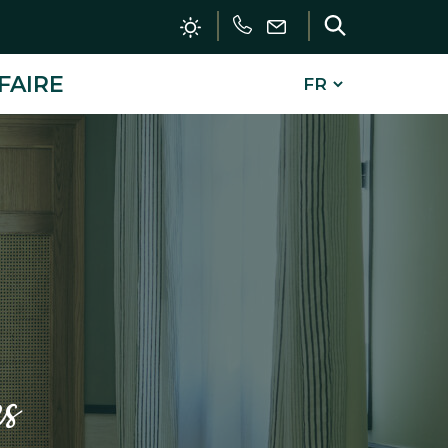
Téléphoner
Nous
Recherch
écrire
FAIRE
FERMER
s