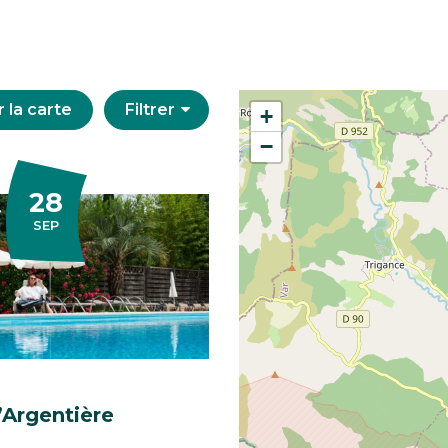
 la
carte
Filtrer
+
−
28
TEMBRE
SEP
l’Argentière