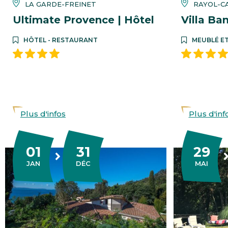
LA GARDE-FREINET
RAYOL-C
Ultimate Provence | Hôtel
Villa B
HÔTEL - RESTAURANT
MEUBLÉ ET
Plus d'infos
Plus d'inf
01
31
29
DU
AU
DU
AU
VIER
EMBRE
JAN
DÉC
MAI