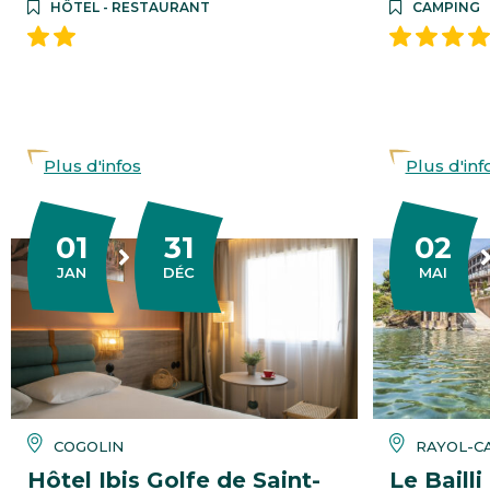
HÔTEL - RESTAURANT
CAMPING
Plus d'infos
Plus d'inf
01
31
02
DU
AU
DU
AU
VIER
EMBRE
JAN
DÉC
MAI
COGOLIN
RAYOL-C
Hôtel Ibis Golfe de Saint-
Le Bailli