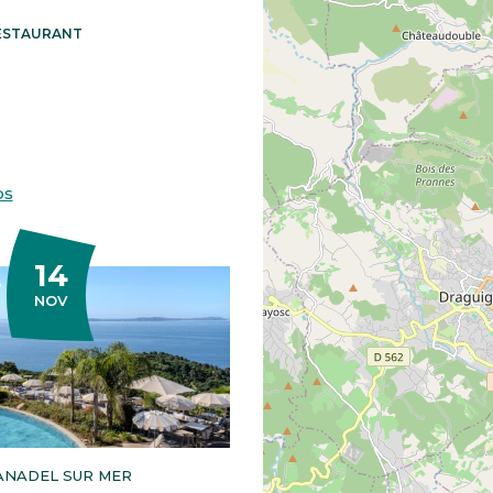
RESTAURANT
os
14
EMBRE
NOV
ANADEL SUR MER