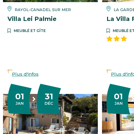
RAYOL-CANADEL SUR MER
LA GARD
Villa Lei Palmie
La Villa
MEUBLÉ ET GÎTE
MEUBLÉ ET
Plus d'infos
Plus d'inf
01
31
01
DU
AU
DU
AU
VIER
EMBRE
VIER
JAN
DÉC
JAN