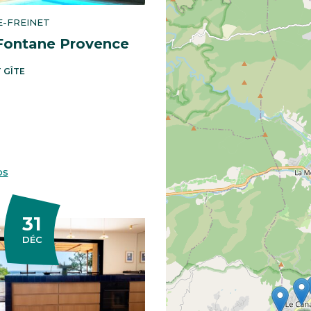
E-FREINET
 Fontane Provence
 GÎTE
os
31
EMBRE
DÉC