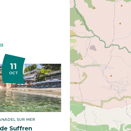
os
11
OBRE
OCT
ANADEL SUR MER
 de Suffren