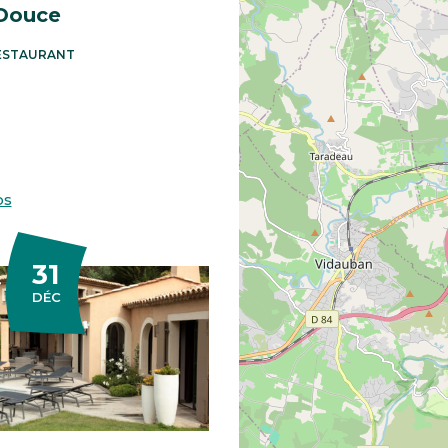
 Douce
RESTAURANT
os
31
EMBRE
DÉC