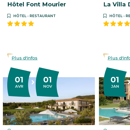
Hôtel Font Mourier
La Villa
HÔTEL - RESTAURANT
HÔTEL - 
Plus d'infos
Plus d'inf
01
01
01
DU
AU
DU
AU
IL
EMBRE
VIER
AVR
NOV
JAN