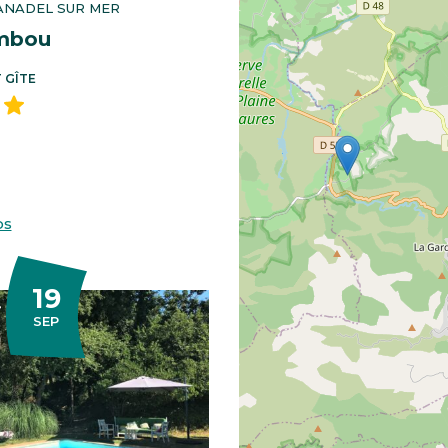
ANADEL SUR MER
ambou
 GÎTE
os
19
TEMBRE
SEP