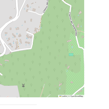
Leaflet
|
©
OpenStreetMap