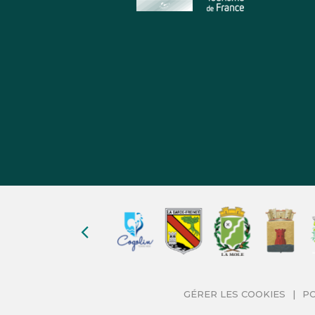
Nos
partenaires
GÉRER LES COOKIES
PO