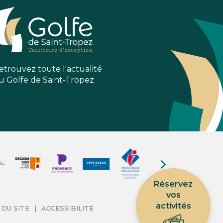
VERS
VERS
LE
LE
COMPTE
COMPTE
FACEBOOK
INSTAGRAM
etrouvez toute l'actualité
u Golfe de Saint-Tropez
Réservez
vos
activités
 DU SITE
ACCESSIBILITÉ