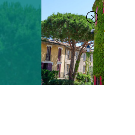
Place de la Mairie
83680 La Garde-Freinet
lachapellestjean@orange.fr