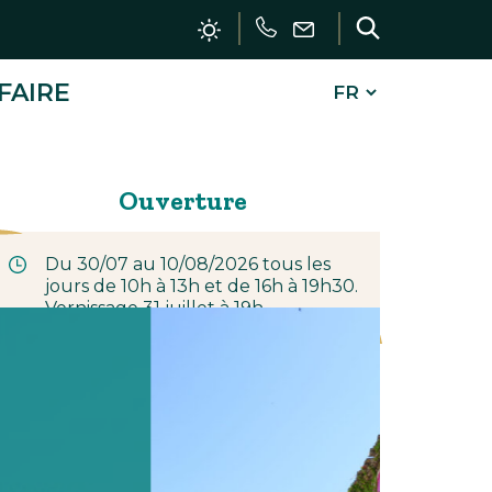
Téléphoner
Nous
Recherch
écrire
FAIRE
FERMER
Ouverture
Du 30/07 au 10/08/2026 tous les
jours de 10h à 13h et de 16h à 19h30.
Vernissage 31 juillet à 19h.
Contact
Les Amis de la Chapelle Saint-
Jean
Rampe des Sarrazins