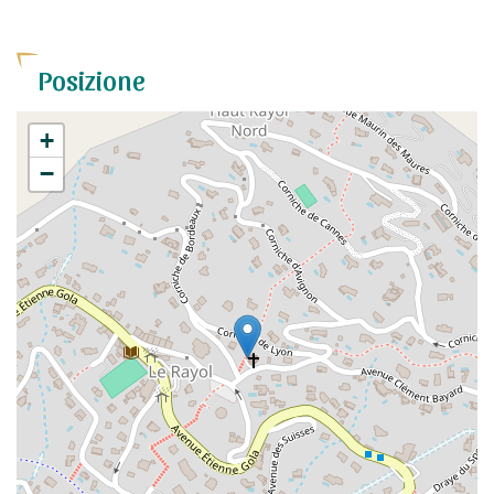
Posizione
+
−