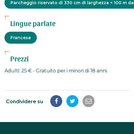
Parcheggio riservato di 330 cm di larghezza < 100 m dal
adattato
Lingue parlate
Francese
Prezzi
Adulti: 25 € - Gratuito per i minori di 18 anni.
Condividere su
Condividi
Condividi
Condividi
su
su
tramite
Facebook
Twitter
e-
mail