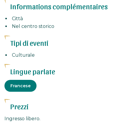
Informations complémentaires
della Francia, si è formato alla Scuola d'Arte di Douai
e all'Atelier Duhem. I suoi dipinti a olio figurativi
Città
contemporanei combinano realismo e contrasto in
Nel centro storico
paesaggi, ritratti e scene di vita. Pennelli e coltelli
sono utilizzati per creare pennellate spesse ed
Tipi di eventi
energiche.
Culturale
Lingue parlate
Francese
Prezzi
Ingresso libero.