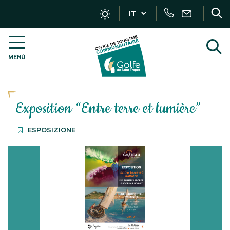
Gestione dei localizzatori
Chiamata
Scrivici
R
V
MENÙ
OT
a
Golfe
r
de
Saint-
Exposition “Entre terre et lumière”
Tropez
–
IT
ESPOSIZIONE