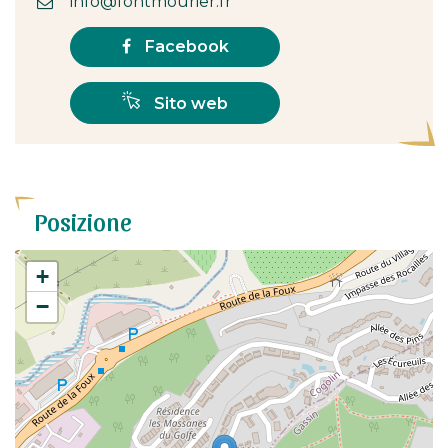
info@fontmourier.fr
Facebook
Sito web
Posizione
+
−