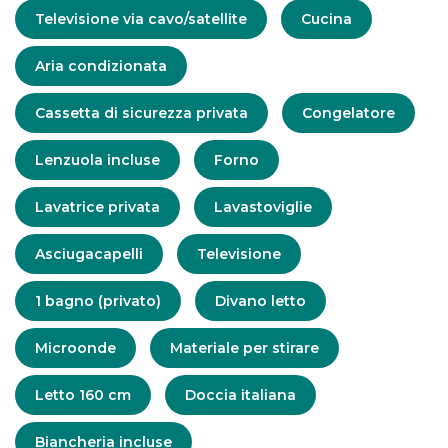
Comodità
Televisione via cavo/satellite
Cucina
Aria condizionata
Cassetta di sicurezza privata
Congelatore
Lenzuola incluse
Forno
Lavatrice privata
Lavastoviglie
Asciugacapelli
Televisione
1 bagno (privato)
Divano letto
Microonde
Materiale per stirare
Letto 160 cm
Doccia italiana
Biancheria incluse