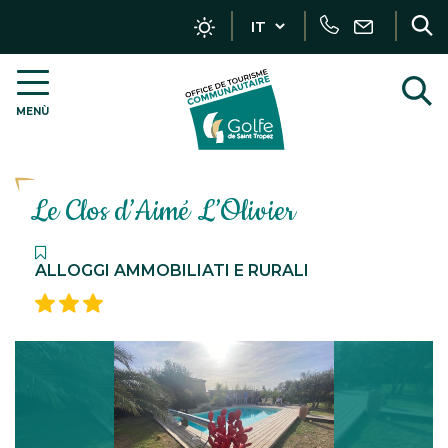
Gestione dei localizzatori
Chiamata
Scrivici
R
V
MENÙ
OT
a
Golfe
r
de
Saint-
Le Clos d’Aimé L’Olivier
Tropez
–
IT
ALLOGGI AMMOBILIATI E RURALI