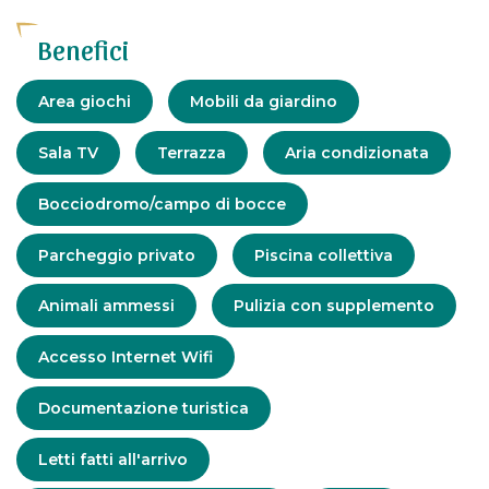
Benefici
Attrezzatura
Area giochi
Mobili da giardino
Sala TV
Terrazza
Aria condizionata
Bocciodromo/campo di bocce
Parcheggio privato
Piscina collettiva
Servizi
Animali ammessi
Pulizia con supplemento
Accesso Internet Wifi
Documentazione turistica
Letti fatti all'arrivo