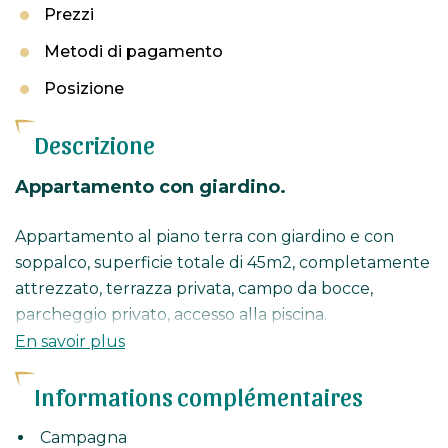
Prezzi
Metodi di pagamento
Posizione
Descrizione
Appartamento con giardino.
Appartamento al piano terra con giardino e con
soppalco, superficie totale di 45m2, completamente
attrezzato, terrazza privata, campo da bocce,
parcheggio privato, accesso alla piscina.
A 10 minuti dal centro di La Garde Freinet e a 20
En savoir plus
minuti dal Golfo di Saint Tropez.
Informations complémentaires
Campagna