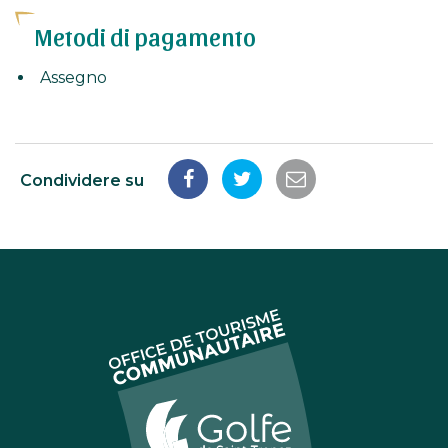
Metodi di pagamento
Assegno
Condividere su
Condividi
Condividi
Condividi
su
su
tramite
Facebook
Twitter
e-
mail