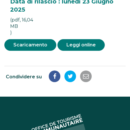
Data di rilascio : lunedì 23 Giugno
2025
(pdf, 16,04
MB
)
Scaricamento
Leggi online
Condividere su
Condividi
Condividi
Condividi
su
su
tramite
Facebook
Twitter
e-
mail