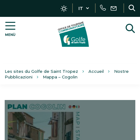
Gestione dei localizzatori
Chiamata
Scrivici
R
V
MENÙ
OT
a
Golfe
r
de
Saint-
Tropez
–
Les sites du Golfe de Saint Tropez
Accueil
Nostre
IT
Pubblicazioni
Mappa – Cogolin