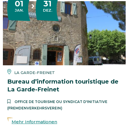
01
31
DU
AU
JANUAR
DEZEMBER
JAN.
DEZ.
LA GARDE-FREINET
Bureau d’information touristique de
La Garde-Freinet
OFFICE DE TOURISME OU SYNDICAT D'INITIATIVE
(FREMDENVERKEHRSVEREIN)
Mehr Informationen