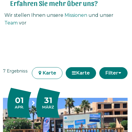
Erfahren Sie mehr über uns?
Wir stellen Ihnen unsere
Missionen
und unser
Team
vor
7 Ergebniss
Karte
Karte
Filter
01
31
DU
AU
APRIL
APR.
MÄRZ