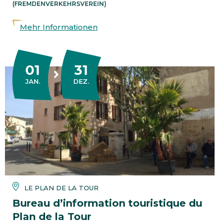
(FREMDENVERKEHRSVEREIN)
Mehr Informationen
01
31
DU
AU
JANUAR
DEZEMBER
JAN.
DEZ.
LE PLAN DE LA TOUR
Bureau d’information touristique du
Plan de la Tour