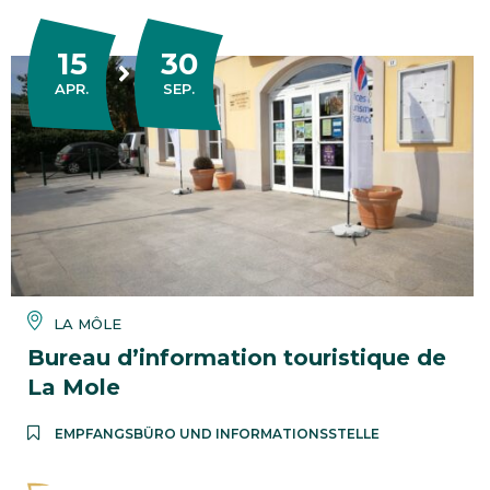
15
30
DU
AU
APRIL
SEPTEMBER
APR.
SEP.
LA MÔLE
Bureau d’information touristique de
La Mole
EMPFANGSBÜRO UND INFORMATIONSSTELLE