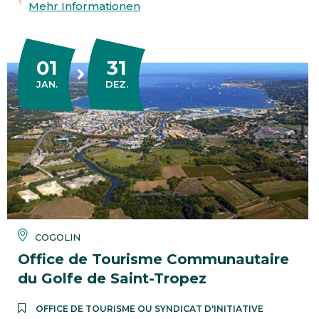
Mehr Informationen
01
31
DU
AU
JANUAR
DEZEMBER
JAN.
DEZ.
COGOLIN
Office de Tourisme Communautaire
du Golfe de Saint-Tropez
OFFICE DE TOURISME OU SYNDICAT D'INITIATIVE