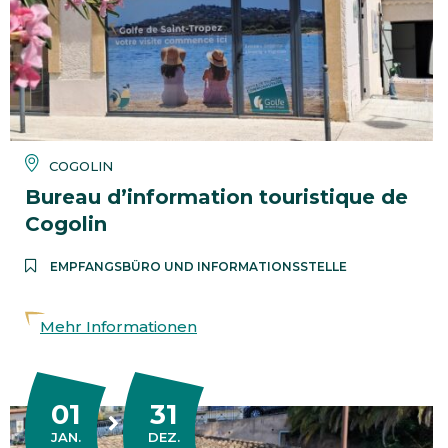
COGOLIN
Bureau d’information touristique de
Cogolin
EMPFANGSBÜRO UND INFORMATIONSSTELLE
Mehr Informationen
01
31
DU
AU
JANUAR
DEZEMBER
JAN.
DEZ.