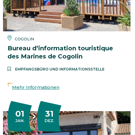
COGOLIN
Bureau d’information touristique
des Marines de Cogolin
EMPFANGSBÜRO UND INFORMATIONSSTELLE
Mehr Informationen
01
31
DU
AU
JANUAR
DEZEMBER
JAN.
DEZ.