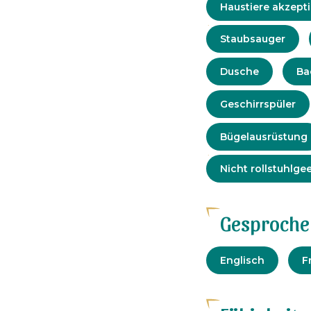
Dienstleis
Haustiere akzepti
Komfort
Staubsauger
Dusche
Ba
Geschirrspüler
Bügelausrüstung
Angepasste
Nicht rollstuhlge
Tourismus
Gesproche
Englisch
F