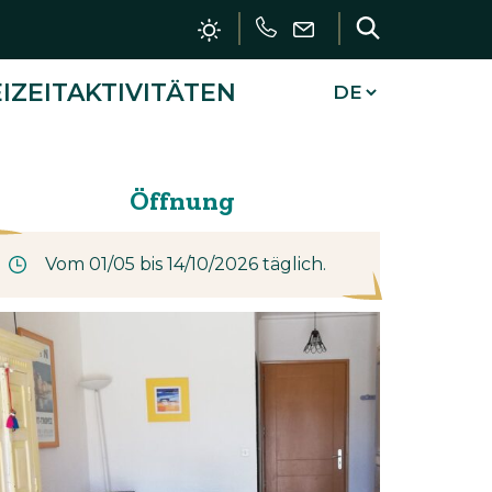
Forderung
Schreiben
Forschun
Sie
IZEITAKTIVITÄTEN
uns
SCHLIESSEN
Öffnung
Vom 01/05 bis 14/10/2026 täglich.
Kontakt
Le Mas du Soleil
Les Mas de Cogolin
521 chemin de Radasse
83310 Cogolin