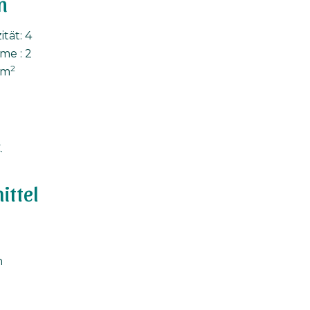
n
tät: 4
me : 2
2
 m
.
ittel
n