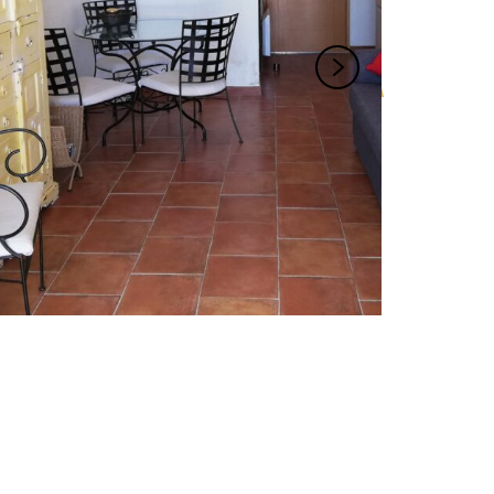
+33 (0)6 60 88 44 47
d.oliver@live.fr