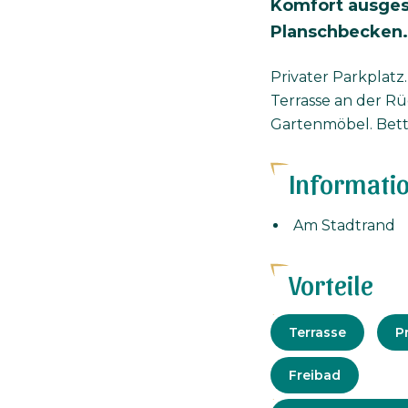
Komfort ausges
Planschbecken.
Privater Parkplatz.
Terrasse an der Rü
Gartenmöbel. Bett
Informati
Am Stadtrand
Vorteile
Ausrüstun
Terrasse
P
Freibad