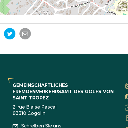
uf
Auf
Per
acebook
Twitter
E-
ilen
teilen
Mail
teilen
GEMEINSCHAFTLICHES
FREMDENVERKEHRSAMT DES GOLFS VON
SAINT-TROPEZ
2, rue Blaise Pascal
83310 Cogolin
Schreiben Sie uns