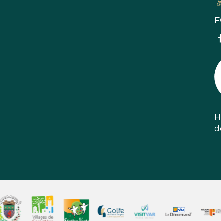
F
H
d