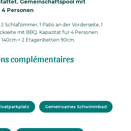
tattet. Gemeinschaftspool mit
 4 Personen
 2 Schlafzimmer, 1 Patio an der Vorderseite, 1
ckseite mit BBQ. Kapazität für 4 Personen.
 140cm + 2 Etagenbetten 90cm.
ons complémentaires
g
rivatparkplatz
Gemeinsames Schwimmbad