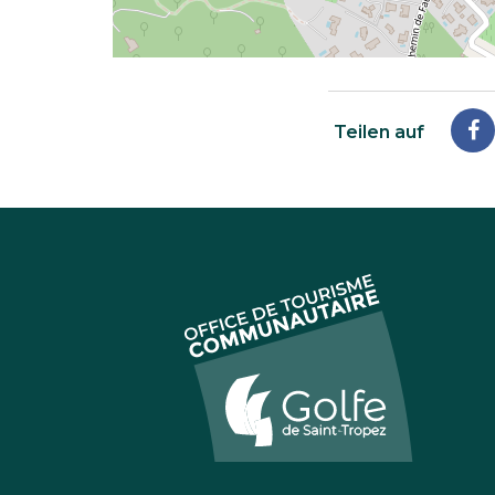
Teilen auf
A
F
te