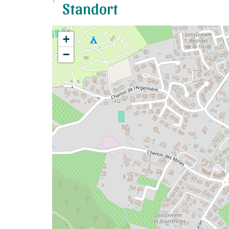
Standort
+
−