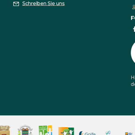
Schreiben Sie uns
F
H
d