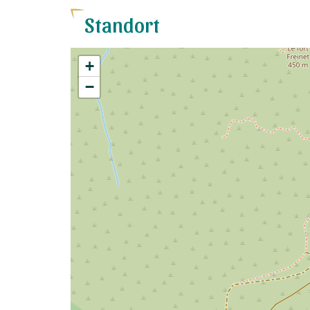
Standort
+
−