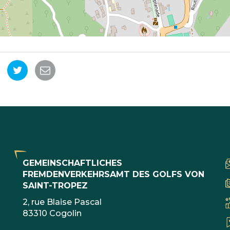
uf
Auf
Per
acebook
Twitter
E-
ilen
teilen
Mail
teilen
GEMEINSCHAFTLICHES
FREMDENVERKEHRSAMT DES GOLFS VON
SAINT-TROPEZ
2, rue Blaise Pascal
83310 Cogolin