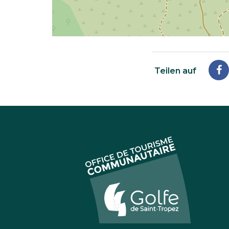
Teilen auf
A
F
te