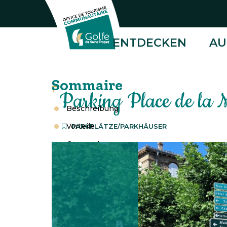
Tracker-Management
OT
ENTDECKEN
AU
Golfe
de
Saint-
Tropez
Sommaire
–
Parking Place de la 
DE
Beschreibung
Vorteile
PARKPLÄTZE/PARKHÄUSER
Gesprochene
Sprachen
Preise
Standort