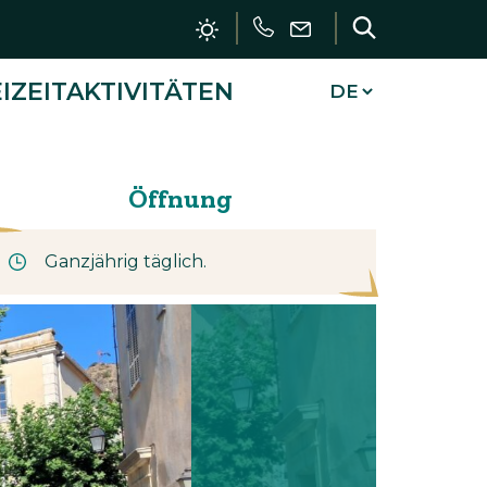
Forderung
Schreiben
Forschun
Sie
IZEITAKTIVITÄTEN
uns
SCHLIESSEN
Öffnung
Ganzjährig täglich.
Kontakt
Parking Place de la Mairie
place de l'Hôtel de Ville
83680 La Garde-Freinet
+33 (0)4 94 55 21 00