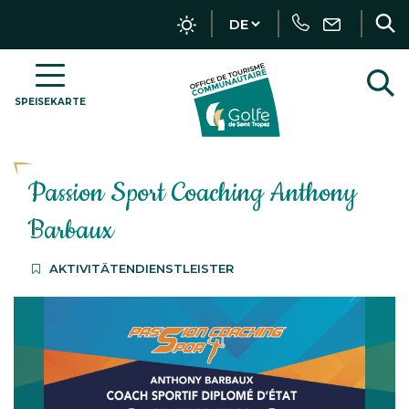
Tracker-Management
Forderung
Schrei
F
Sie
uns
SPEISEKARTE
OT
S
Golfe
z
de
Saint-
Passion Sport Coaching Anthony
Tropez
–
Barbaux
DE
AKTIVITÄTENDIENSTLEISTER