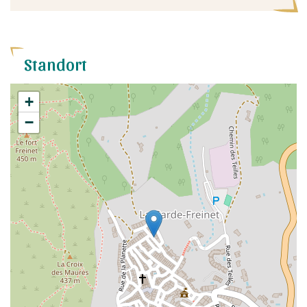
Standort
+
−